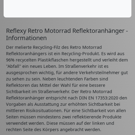
Reflexy Retro Motorrad Reflektoranhänger -
Informationen
Der melierte Recycling-Filz des Retro Motorrad
Reflektoranhängers ist ein Recycling-Produkt. Es wird aus
96% recycelten Plastikflaschen hergestellt und verleiht dem
"Abfall" ein neues Leben. Im Straßenverkehr ist es
ausgesprochen wichtig, für andere Verkehrsteilnehmer gut
zu sehen zu sein. Neben leuchtenden Farben sind
Reflektoren das Mittel der Wahl für eine bessere
Sichtbarkeit im Straßenverkehr. Der Retro Motorrad
Reflektoranhänger entspricht nach DIN EN 17353:2020 den
Vorgaben als Ausstattung zur erhöhten Sichtbarkeit bei
mittleren Risikosituationen. Für eine Sichtbarkeit von allen
Seiten müssen mindestens zwei reflektierende Produkte
verwendet werden. Diese müssen auf der linken und
rechten Seite des Körpers angebracht werden.