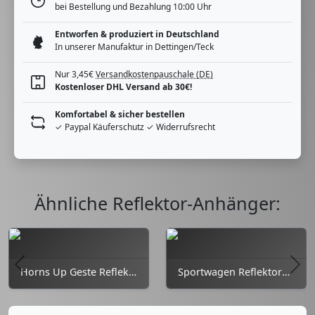
bei Bestellung und Bezahlung 10:00 Uhr
Entworfen & produziert in Deutschland
In unserer Manufaktur in Dettingen/Teck
Nur 3,45€
Versandkostenpauschale (DE)
Kostenloser DHL Versand ab 30€!
Komfortabel & sicher bestellen
✓ Paypal Käuferschutz ✓ Widerrufsrecht
Ähnliche Reflektor-Anhänger:
Zurück
Weit
Horns Up Geste Reflektoranhänger
Sportwagen Reflektoranhänger