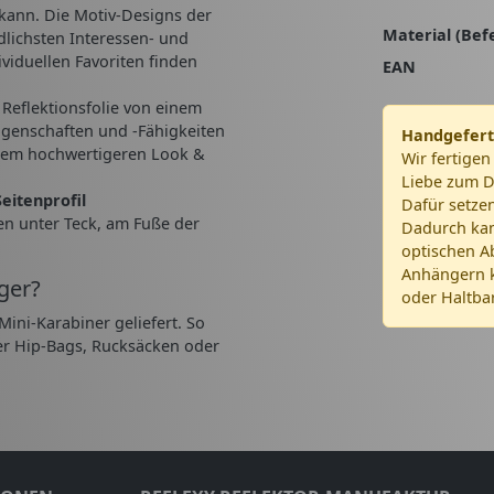
kann. Die Motiv-Designs der
Material (Bef
lichsten Interessen- und
viduellen Favoriten finden
EAN
Reflektionsfolie von einem
Eigenschaften und -Fähigkeiten
Handgefert
einem hochwertigeren Look &
Wir fertigen
Liebe zum De
eitenprofil
Dafür setze
en unter Teck, am Fuße der
Dadurch kan
optischen A
Anhängern k
ger?
oder Haltbar
ini-Karabiner geliefert. So
er Hip-Bags, Rucksäcken oder