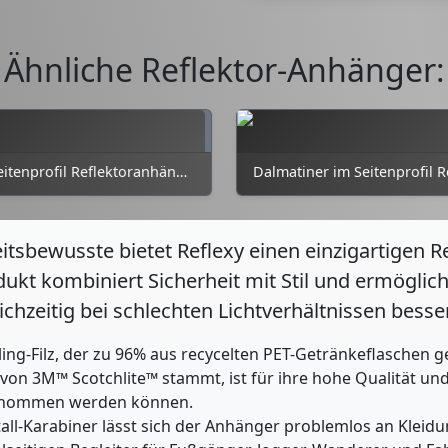
Ähnliche Reflektor-Anhänger:
Dackel im Seitenprofil Reflektoranhänger
sbewusste bietet Reflexy einen einzigartigen Re
ukt kombiniert Sicherheit mit Stil und ermöglicht
zeitig bei schlechten Lichtverhältnissen besser
ng-Filz, der zu 96% aus recycelten PET-Getränkeflaschen g
ie von 3M™ Scotchlite™ stammt, ist für ihre hohe Qualität u
enommen werden können.
tall-Karabiner lässt sich der Anhänger problemlos an Klei