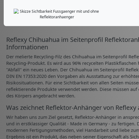
Reflexy Chihuahua im Seitenprofil Reflektoran
Informationen
Der melierte Recycling-Filz des Chihuahua im Seitenprofil Refl
Recycling-Produkt. Es wird aus 96% recycelten Plastikflaschen 
"Abfall" ein neues Leben. Der Chihuahua im Seitenprofil Refle
DIN EN 17353:2020 den Vorgaben als Ausstattung zur erhöhten 
Risikosituationen. Für eine Sichtbarkeit von allen Seiten müss
reflektierende Produkte verwendet werden. Diese müssen auf d
des Körpers angebracht werden.
Was zeichnet Reflektor-Anhänger von Reflexy 
Wir haben uns zum Ziel gesetzt, Reflektor-Anhänger in anspre
und in erstklassiger Qualität - Made in Germany - zu fertigen.
modernen Fertigungsmethoden, viel Handarbeit und liebe zum 
Ergebnis ist ein Produkt, das neben seiner Eigenschaft als Sic