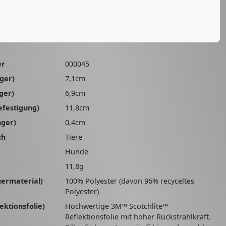
er
000045
ger)
7,1cm
ger)
6,9cm
efestigung)
11,8cm
nger)
0,4cm
ch
Tiere
Hunde
11,8g
germaterial)
100% Polyester (davon 96% recyceltes
Polyester)
ektionsfolie)
Hochwertige 3M™ Scotchlite™
Reflektionsfolie mit hoher Rückstrahlkraft.