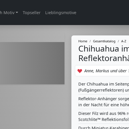
h Motiv
Topseller
Lieblingsmotive
Home
Gesamtkatalog
A-Z
Chihuahua im
Reflektoranh
Anne, Markus und über 1
Der Chihuahua im Seitenp
(Fußgängerreflektoren) un
Reflektor-Anhänger sorge
in der Nacht für eine höh
Dieser Filz wird aus 96% 
Scotchlite™ Reflektionsfol
Durch Miniatur-Karabiner 