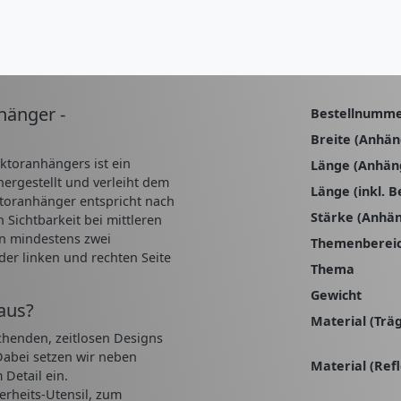
hänger -
Bestellnumm
Breite (Anhän
ektoranhängers ist ein
Länge (Anhän
hergestellt und verleiht dem
Länge (inkl. B
ktoranhänger entspricht nach
Stärke (Anhä
Sichtbarkeit bei mittleren
en mindestens zwei
Themenberei
er linken und rechten Seite
Thema
Gewicht
aus?
Material (Trä
chenden, zeitlosen Designs
 Dabei setzen wir neben
Material (Refl
Detail ein.
herheits-Utensil, zum