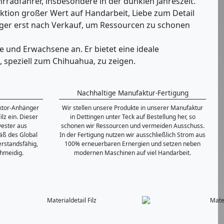
rradfahrer, insbesondere in der dunklen Jahreszeit.
uktion großer Wert auf Handarbeit, Liebe zum Detail
änger erst nach Verkauf, um Ressourcen zu schonen
e und Erwachsene an. Er bietet eine ideale
, speziell zum Chihuahua, zu zeigen.
Nachhaltige Manufaktur-Fertigung
ektor-Anhänger
Wir stellen unsere Produkte in unserer Manufaktur
lz ein. Dieser
in Dettingen unter Teck auf Bestellung her, so
yester aus
schonen wir Ressourcen und vermeiden Ausschuss.
äß des Global
In der Fertigung nutzen wir ausschließlich Strom aus
erstandsfähig,
100% erneuerbaren Ernergien und setzen neben
chmeidig.
modernen Maschinen auf viel Handarbeit.