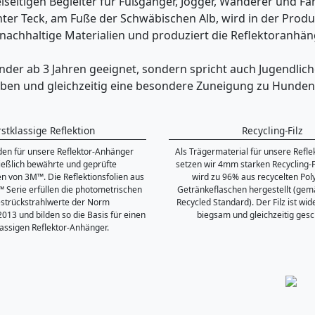
lseitigen Begleiter für Fußgänger, Jogger, Wanderer und Fah
nter Teck, am Fuße der Schwäbischen Alb, wird in der Prod
uf nachhaltige Materialien und produziert die Reflektoranh
nder ab 3 Jahren geeignet, sondern spricht auch Jugendlich
leiben und gleichzeitig eine besondere Zuneigung zu Hunden
rstklassige Reflektion
Recycling-Filz
en für unsere Reflektor-Anhänger
Als Trägermaterial für unsere Refl
ießlich bewährte und geprüfte
setzen wir 4mm starken Recycling-Fi
ien von 3M™. Die Reflektionsfolien aus
wird zu 96% aus recycelten Pol
™ Serie erfüllen die photometrischen
Getränkeflaschen hergestellt (gem
strückstrahlwerte der Norm
Recycled Standard). Der Filz ist wid
013 und bilden so die Basis für einen
biegsam und gleichzeitig ges
lassigen Reflektor-Anhänger.