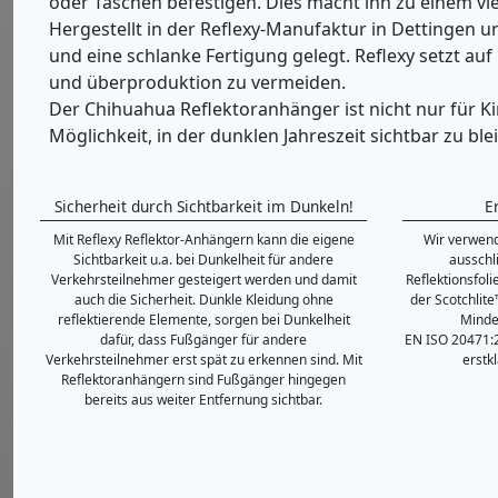
oder Taschen befestigen. Dies macht ihn zu einem vie
Hergestellt in der Reflexy-Manufaktur in Dettingen u
und eine schlanke Fertigung gelegt. Reflexy setzt a
und überproduktion zu vermeiden.
Der Chihuahua Reflektoranhänger ist nicht nur für Ki
Möglichkeit, in der dunklen Jahreszeit sichtbar zu b
Sicherheit durch Sichtbarkeit im Dunkeln!
E
Mit Reflexy Reflektor-Anhängern kann die eigene
Wir verwend
Sichtbarkeit u.a. bei Dunkelheit für andere
ausschl
Verkehrsteilnehmer gesteigert werden und damit
Reflektionsfol
auch die Sicherheit. Dunkle Kleidung ohne
der Scotchlite
reflektierende Elemente, sorgen bei Dunkelheit
Minde
dafür, dass Fußgänger für andere
EN ISO 20471:2
Verkehrsteilnehmer erst spät zu erkennen sind. Mit
erstk
Reflektoranhängern sind Fußgänger hingegen
bereits aus weiter Entfernung sichtbar.